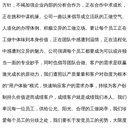
方针，不竭加强企业内部的分析合作力，正在合作中求成长，
正在挑和中谋机缘。公司一曲以来倡导成立活跃的工做空气、
人道化的办理体例、积极立异的工做立场。要让每个员工正在
工做中体味到本身价值，正在团队中感遭到温情，正在流程化
中感遭到立异的魅力。公司强调每个员工都要成为可以或许独
当一面的专业妙手，同时也倡导团队合做。客户的需求是联赢
激光成长的原动力，我们遵照以产质量量和客户对劲度为根本
的“用户体验”模式，快速响应客户的需求办事，持续为客户创
制持久价值进而成绩客户，成绩客户就是成绩我们本人。我们
卑沉每一位员工，供给公允、阳光、合理的工做岗亭，我们珍
爱每个员工的分歧之处，我们要长于发觉员工的劣势，大限度