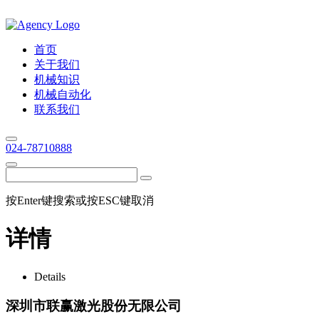
首页
关于我们
机械知识
机械自动化
联系我们
024-78710888
按Enter键搜索或按ESC键取消
详情
Details
深圳市联赢激光股份无限公司