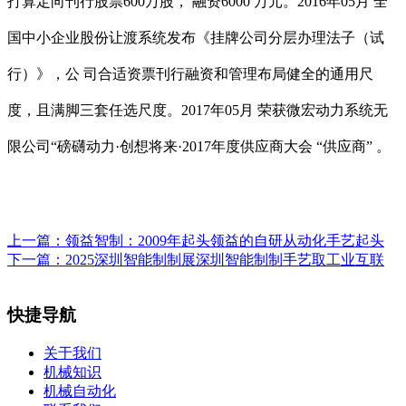
打算定向刊行股票600万股， 融资6000 万元。2016年05月 全
国中小企业股份让渡系统发布《挂牌公司分层办理法子（试
行）》，公 司合适资票刊行融资和管理布局健全的通用尺
度，且满脚三套任选尺度。2017年05月 荣获微宏动力系统无
限公司“磅礴动力·创想将来·2017年度供应商大会 “供应商” 。
上一篇：
领益智制：2009年起头领益的自研从动化手艺起头
下一篇：
2025深圳智能制制展深圳智能制制手艺取工业互联
快捷导航
关于我们
机械知识
机械自动化