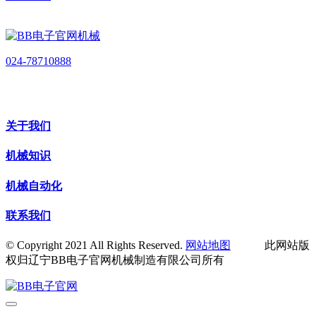
024-78710888
关于我们
机械知识
机械自动化
联系我们
© Copyright 2021 All Rights Reserved.
网站地图
此网站版
权归辽宁BB电子官网机械制造有限公司所有