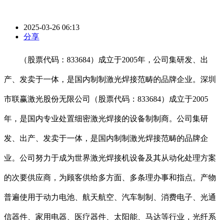
2025-03-26 06:13
分享
（股票代码：833684）成立于2005年，公司集研发、出
产、发卖于一体，是国内制制激光焊接范畴的品牌企业。深圳
市联赢激光股份无限公司（股票代码：833684）成立于2005
年，是国内专业处置细密激光焊接的设备制制商。公司集研
发、出产、发卖于一体，是国内制制激光焊接范畴的品牌企
业。公司努力于成为世界激光焊接机设备及其从动化处理方案
的次要供应商，为顾客供给多方面、多条理办事和指点。产物
普遍使用于动力电池、航天航空、汽车制制、消费电子、光通
信器件、家用电器、医疗器件、太阳能、马达等行业，光纤系